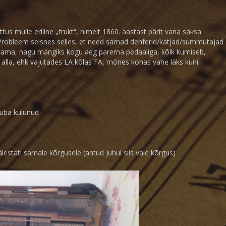
ttus mulle eriline
„
frukt
“, nimelt 1860. aastast pärit vana saksa
 Probleem seisnes selles, et need samad denferid/katjad/summutajad
d kõlama, nagu mängiks kogu aeg parema pedaaliga, kõik kumiseb,
s alla, ehk vajutades LA kõlas FA, mõnes kohas vahe läks kuni
juba kulunud
äälestati samale kõrgusele (antud juhul siis vale kõrgus)