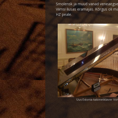
Smolensk ja muud vanad veneaegsed 
Viimsi ilusas eramajas. Kõrgus oli ma
HZ peale.
Uus Estonia kabinetklaver Viim