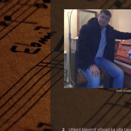
Jaak Joala
2
. Uhked klaverid võivad ka olla tav