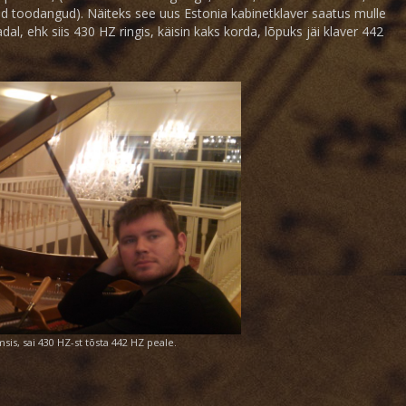
toodangud). Näiteks see uus Estonia kabinetklaver saatus mulle
dal, ehk siis 430 HZ ringis, käisin kaks korda, lõpuks jäi klaver 442
sis, sai 430 HZ-st tõsta 442 HZ peale.