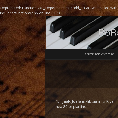
Deprecated
: Function WP_Dependencies->add_data() was called with
includes/functions.php
on line
6170
RoRo
Klaveri häälestamine
1. Jaak Joala
isiklik pianiino Riga, 
hea 80-te pianiino.