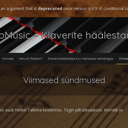
 an argument that is
deprecated
since version 6.9.0! IE conditional
Music – Klaverite häälest
Hinnad
Kes on Rodion?
Klaverihäälestaja kui metsasarvemängija
Viim
Viimased sündmused
mis asub hetkel Tallinna kesklinnas. Tegin pilli ülevaatuse. Korralik ja