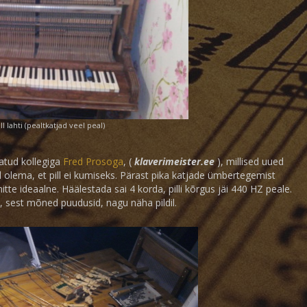
ll lahti (pealtkatjad veel peal)
tatud kollegiga
Fred Prosoga
, (
klaverimeister.ee
), millised uued
olema, et pill ei kumiseks. Pärast pika katjade ümbertegemist
itte ideaalne. Häälestada sai 4 korda, pilli kõrgus jäi 440 HZ peale.
t, sest mõned puudusid, nagu näha pildil.