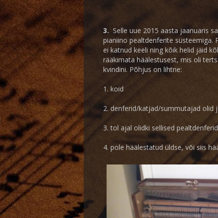
3.
Selle uue 2015 aasta jaanuaris sa
pianiino pealtdenferite süsteemiga.
ei katnud keeli ning kõik helid jäi
rääkimata häälestusest, mis oli tert
kvindini.
Põhjus on lihtne:
1. koid
2. denferid/katjad/summutajad olid 
3. tol ajal olidki sellised pealtdenferid
4. pole häälestatud üldse, või siis h