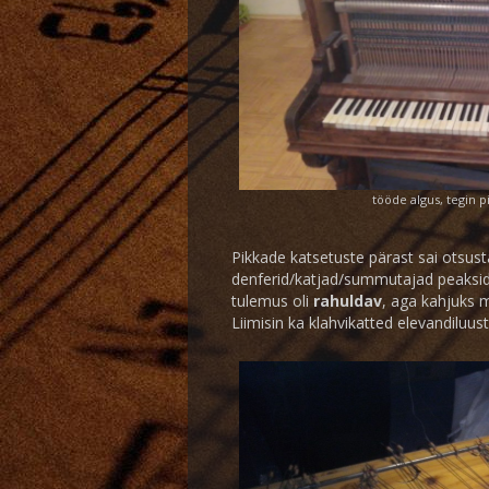
tööde algus, tegin pi
Pikkade katsetuste pärast sai otsus
denferid/katjad/summutajad peaksid 
tulemus oli
rahuldav
, aga kahjuks m
Liimisin ka klahvikatted elevandiluus