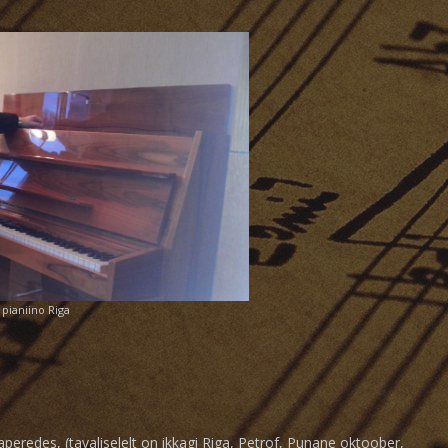
 pianiino Riga
aperedes, (tavaliselelt on ikkagi Riga, Petrof, Punane oktoober,