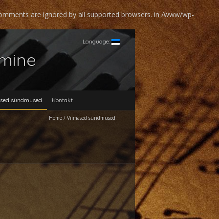
 comments are ignored by all supported browsers. in
/www/wp-
Language:
amine
ased sündmused
Kontakt
Home
/
Viimased sündmused