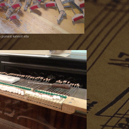
n punast kalevit alla